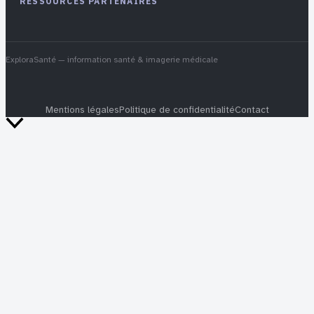
RESSOURCES PARTENAIRES
ExploraSanté
— information santé & imagerie médicale
Mentions légales
Politique de confidentialité
Contact
Retour
en
haut