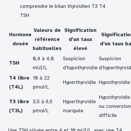
comprendre le bilan thyroïdien T3 T4
TSH
Valeurs de
Signification
Hormone
Significatio
référence
d’un taux
dosée
d’un taux b
habituelles
élevé
0,4 à 4,0
Suspicion
Suspicion
TSH
mUI/L
d’hypothyroïdie
d’hyperthyroïd
T4 libre
10 à 22
Hyperthyroïdie
Hypothyroïdie
(T4L)
pmol/L
Hypothyroïdie
T3 libre
3,5 à 6,5
Hyperthyroïdie
ou conversion
(T3L)
pmol/L
marquée
difficile
Une TSH située entre 4 et 10 mUI/L, avec une T4