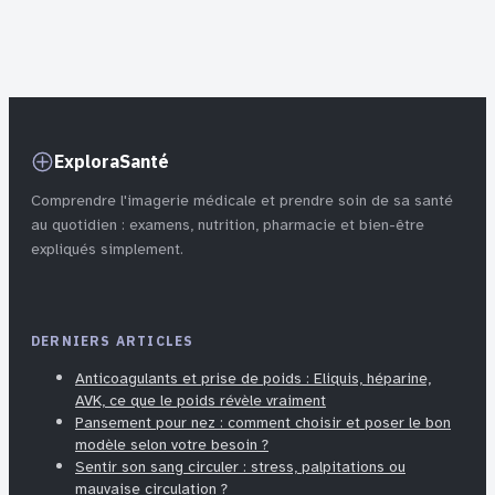
impacte votre
bienfaits sur la
silhouette
peau et la santé
ExploraSanté
Comprendre l'imagerie médicale et prendre soin de sa santé
au quotidien : examens, nutrition, pharmacie et bien-être
expliqués simplement.
DERNIERS ARTICLES
Anticoagulants et prise de poids : Eliquis, héparine,
AVK, ce que le poids révèle vraiment
Pansement pour nez : comment choisir et poser le bon
modèle selon votre besoin ?
Sentir son sang circuler : stress, palpitations ou
mauvaise circulation ?