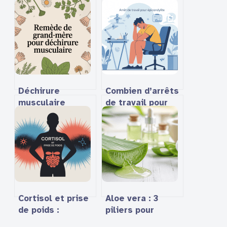
Déchirure
Combien d’arrêts
musculaire
de travail pour
remède de grand-
une épicondylite :
mère : solutions
ce qu’il faut
naturelles
vraiment savoir
vraiment utiles
Cortisol et prise
Aloe vera : 3
de poids :
piliers pour
comment ce lien
comprendre ses