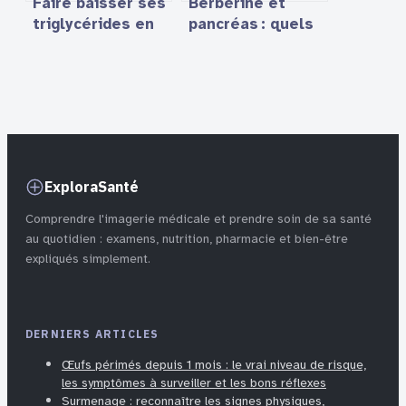
Faire baisser ses
Berbérine et
triglycérides en
pancréas : quels
une semaine : ce
dangers réels et
qui est vraiment
comment se
possible
protéger
ExploraSanté
Comprendre l'imagerie médicale et prendre soin de sa santé
au quotidien : examens, nutrition, pharmacie et bien-être
expliqués simplement.
DERNIERS ARTICLES
Œufs périmés depuis 1 mois : le vrai niveau de risque,
les symptômes à surveiller et les bons réflexes
Surmenage : reconnaître les signes physiques,