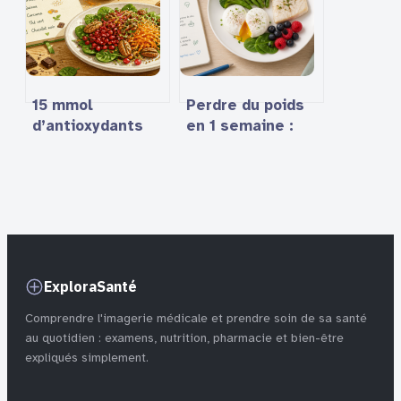
effets minceur
extrêmes sans
sport
15 mmol
Perdre du poids
d’antioxydants
en 1 semaine :
par jour : 4
les leviers
familles
métaboliques
d’aliments pour
pour des
protéger vos
résultats
cellules
visibles
ExploraSanté
Comprendre l'imagerie médicale et prendre soin de sa santé
au quotidien : examens, nutrition, pharmacie et bien-être
expliqués simplement.