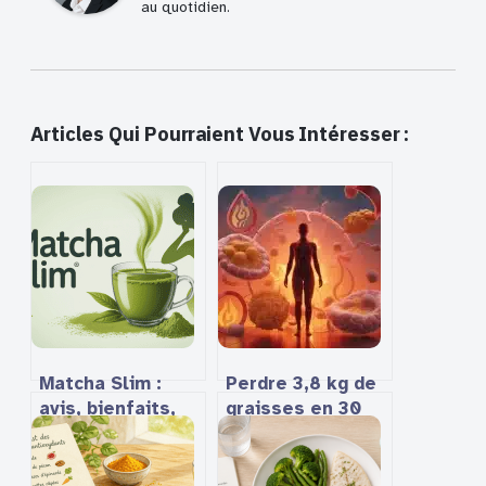
au quotidien.
Articles Qui Pourraient Vous Intéresser :
Matcha Slim :
Perdre 3,8 kg de
avis, bienfaits,
graisses en 30
dangers et
jours : le
conseils pour
fonctionnement
profiter des
réel des brûleurs