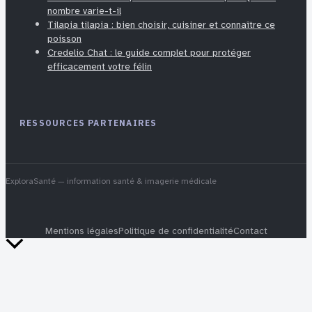
nombre varie-t-il
Tilapia tilapia : bien choisir, cuisiner et connaître ce
poisson
Credelio Chat : le guide complet pour protéger
efficacement votre félin
RESSOURCES PARTENAIRES
ExploraSanté
— information santé & imagerie médicale
Mentions légales
Politique de confidentialité
Contact
Retour
en
haut