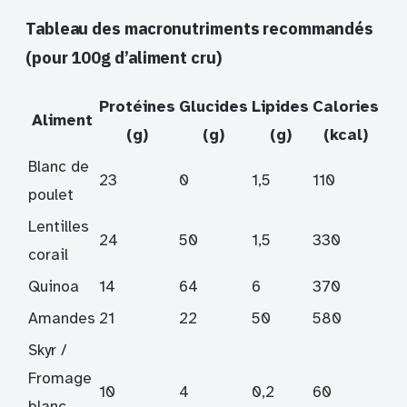
Tableau des macronutriments recommandés
(pour 100g d’aliment cru)
Protéines
Glucides
Lipides
Calories
Aliment
(g)
(g)
(g)
(kcal)
Blanc de
23
0
1,5
110
poulet
Lentilles
24
50
1,5
330
corail
Quinoa
14
64
6
370
Amandes
21
22
50
580
Skyr /
Fromage
10
4
0,2
60
blanc