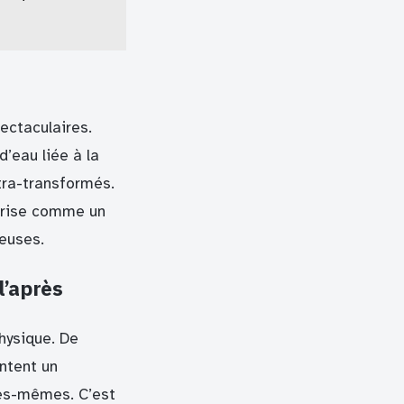
ectaculaires.
d’eau liée à la
tra-transformés.
mprise comme un
euses.
l’après
hysique. De
ntent un
les-mêmes. C’est