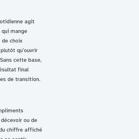
uotidienne agit
n qui mange
 de choix
lutôt qu’ouvrir
 Sans cette base,
sultat final
s de transition.
ompliments
e décevoir ou de
u chiffre affiché