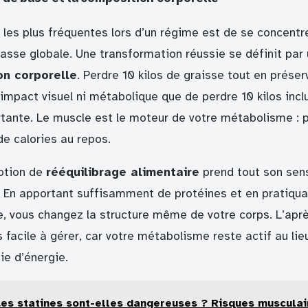
s les plus fréquentes lors d’un régime est de se concent
masse globale. Une transformation réussie se définit par
on corporelle
. Perdre 10 kilos de graisse tout en prése
impact visuel ni métabolique que de perdre 10 kilos incl
tante. Le muscle est le moteur de votre métabolisme : p
de calories au repos.
notion de
rééquilibrage alimentaire
prend tout son sens
f. En apportant suffisamment de protéines et en pratiqua
, vous changez la structure même de votre corps. L’apr
s facile à gérer, car votre métabolisme reste actif au li
e d’énergie.
Les statines sont-elles dangereuses ? Risques musculai