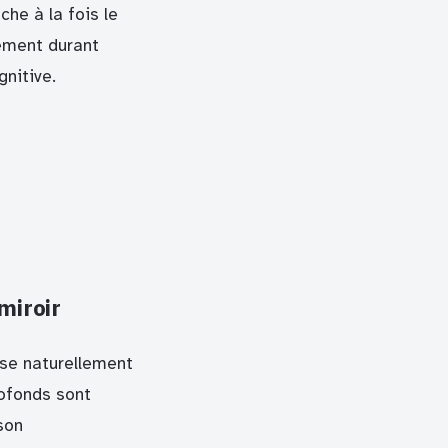
he à la fois le
lement durant
gnitive.
miroir
ise naturellement
rofonds sont
son