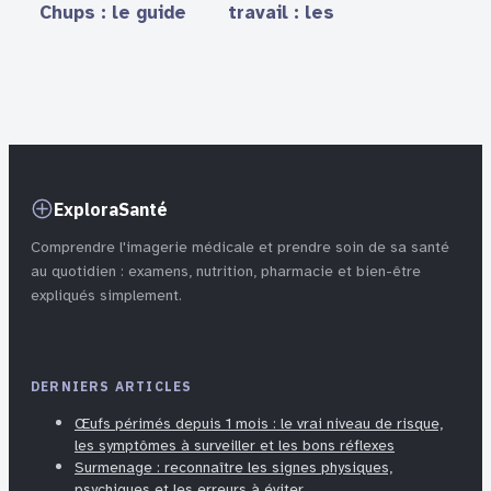
Chups : le guide
travail : les
pratique pour
erreurs à éviter
surveiller votre
lors de
consommation
l’entretien
ExploraSanté
Comprendre l'imagerie médicale et prendre soin de sa santé
au quotidien : examens, nutrition, pharmacie et bien-être
expliqués simplement.
DERNIERS ARTICLES
Œufs périmés depuis 1 mois : le vrai niveau de risque,
les symptômes à surveiller et les bons réflexes
Surmenage : reconnaître les signes physiques,
psychiques et les erreurs à éviter