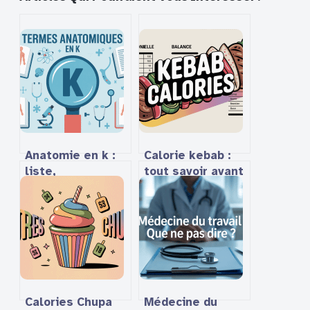
Anatomie en k :
Calorie kebab :
liste,
tout savoir avant
explications et
de craquer
curiosités sur les
mots
anatomiques
commençant par
k
Calories Chupa
Médecine du