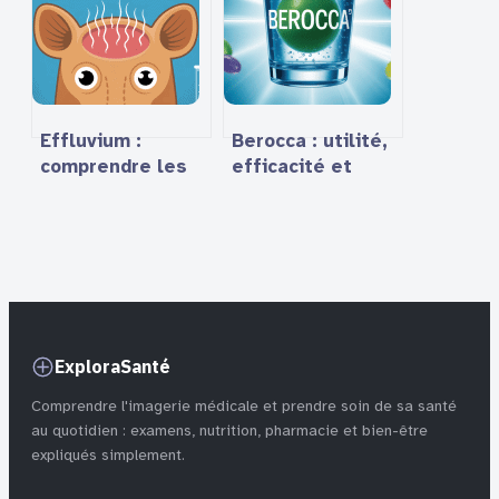
connaître
Effluvium :
Berocca : utilité,
comprendre les
efficacité et
causes, les types
conseils
et les solutions
pratiques pour
pour la perte de
bien l’utiliser
cheveux
ExploraSanté
Comprendre l'imagerie médicale et prendre soin de sa santé
au quotidien : examens, nutrition, pharmacie et bien-être
expliqués simplement.