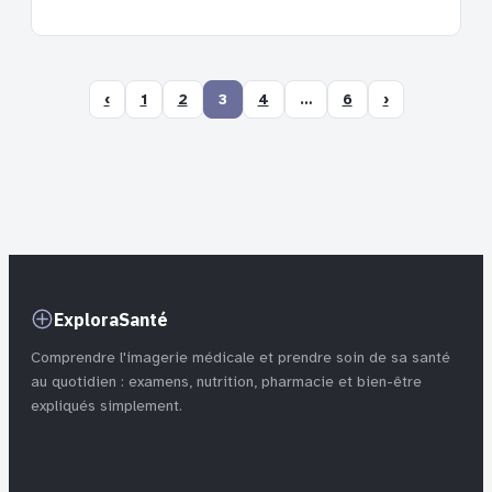
‹
1
2
3
4
…
6
›
ExploraSanté
Comprendre l'imagerie médicale et prendre soin de sa santé
au quotidien : examens, nutrition, pharmacie et bien-être
expliqués simplement.