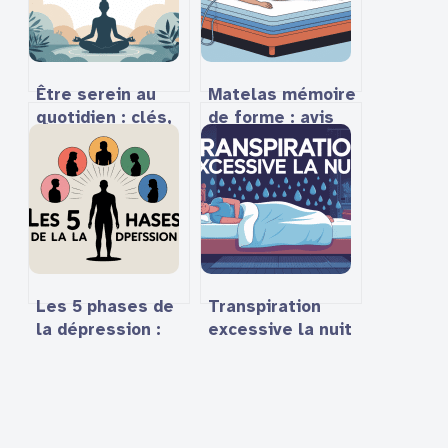
Être serein au
Matelas mémoire
quotidien : clés,
de forme : avis
obstacles et
de
solutions
kinésithérapeutes
concrètes
et
recommandations
concrètes
Les 5 phases de
Transpiration
la dépression :
excessive la nuit
comprendre pour
: causes,
mieux agir
solutions et
conseils pour
mieux dormir