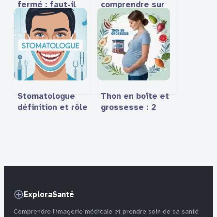
fermé : faut-il
comprendre sur
vraiment tout
la plateforme et
jeter et comment
ses usages
agir
efficacement ?
Stomatologue
Thon en boîte et
définition et rôle
grossesse : 2
précis dans votre
portions
parcours dentaire
hebdomadaires
pour concilier
sécurité et
apports
nutritionnels
ExploraSanté
Comprendre l'imagerie médicale et prendre soin de sa santé