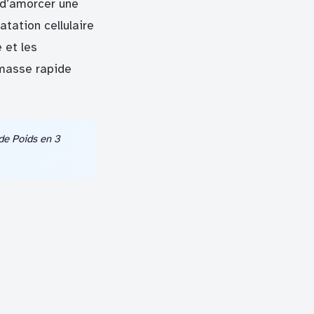
e d’amorcer une
atation cellulaire
e et les
 masse rapide
de Poids en 3