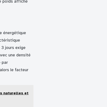
e poids affiché
e énergétique
ctéristique
 3 jours exige
 avec une densité
e par
lors le facteur
s naturelles et