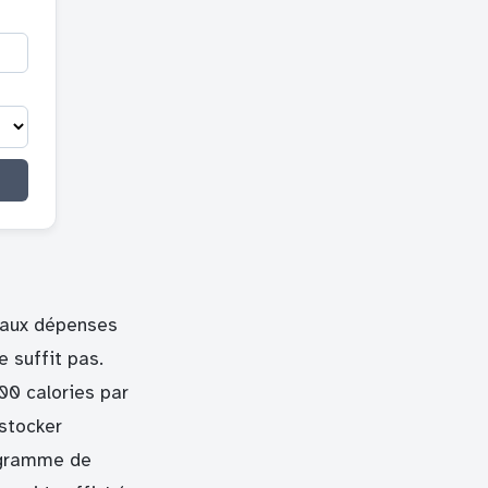
r aux dépenses
 suffit pas.
00 calories par
 stocker
e gramme de