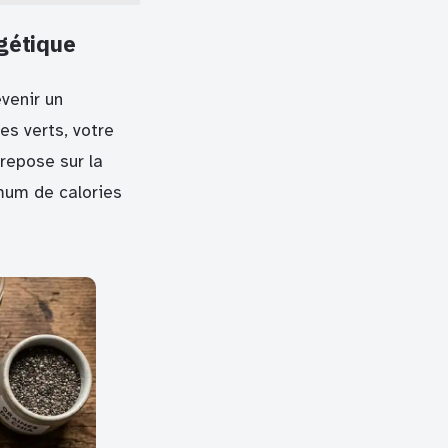
rgétique
evenir un
s verts, votre
repose sur la
imum de calories