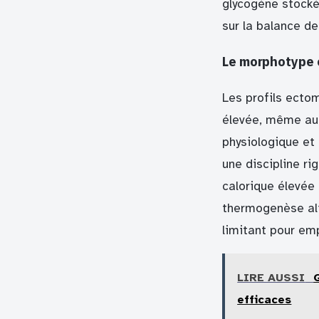
glycogène stocké
sur la balance d
Le morphotype e
Les profils ecto
élevée, même au
physiologique et 
une discipline ri
calorique élevée 
thermogenèse alim
limitant pour em
LIRE AUSSI
efficaces