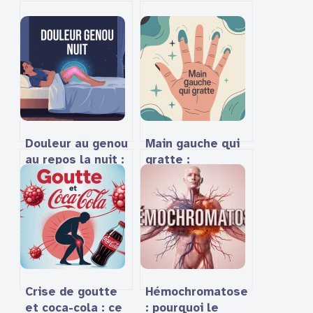
Douleur au genou
Main gauche qui
au repos la nuit :
gratte :
causes, risques
significations,
et solutions
causes
efficaces
médicales et
solutions
Crise de goutte
Hémochromatose
et coca-cola : ce
: pourquoi le