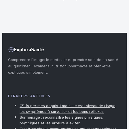
qu’il faut
diagnostic
vraiment savoir
précoce garantit
une espérance
de vie normale
ExploraSanté
Comprendre l'imagerie médicale et prendre soin de sa santé
au quotidien : examens, nutrition, pharmacie et bien-être
expliqués simplement.
DERNIERS ARTICLES
Œufs périmés depuis 1 mois : le vrai niveau de risque,
les symptômes à surveiller et les bons réflexes
Surmenage : reconnaître les signes physiques,
psychiques et les erreurs à éviter
Cicatrice sleeve avant après : ce qui change vraiment