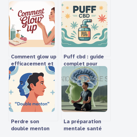
Comment glow up
Puff cbd : guide
efficacement et
complet pour
adopter une
bien choisir et
transformation
vapoter
durable
sereinement
Perdre son
La préparation
double menton
mentale santé
en 10 jours est-
pour réussir et