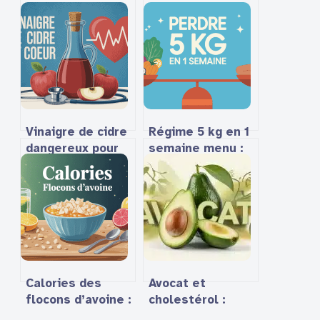
Vinaigre de cidre
Régime 5 kg en 1
dangereux pour
semaine menu :
le cœur : mythe
stratégies,
ou risque réel ?
menus types et
erreurs à éviter
Calories des
Avocat et
flocons d’avoine :
cholestérol :
valeurs, portions
pourquoi ce fruit