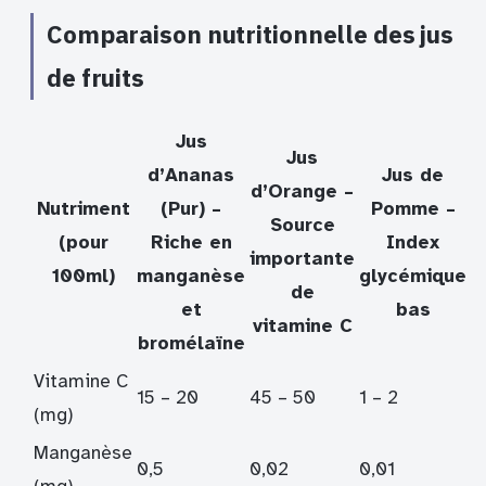
Comparaison nutritionnelle des jus
de fruits
Jus
Jus
d’Ananas
Jus de
d’Orange –
Nutriment
(Pur) –
Pomme –
Source
(pour
Riche en
Index
importante
100ml)
manganèse
glycémique
de
et
bas
vitamine C
bromélaïne
Vitamine C
15 – 20
45 – 50
1 – 2
(mg)
Manganèse
0,5
0,02
0,01