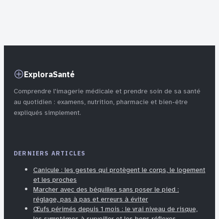
et impact réel
gras protège
réellement votre
cœur
ExploraSanté
Comprendre l'imagerie médicale et prendre soin de sa santé
au quotidien : examens, nutrition, pharmacie et bien-être
expliqués simplement.
DERNIERS ARTICLES
Canicule : les gestes qui protègent le corps, le logement
et les proches
Marcher avec des béquilles sans poser le pied :
réglage, pas à pas et erreurs à éviter
Œufs périmés depuis 1 mois : le vrai niveau de risque,
les symptômes à surveiller et les bons réflexes