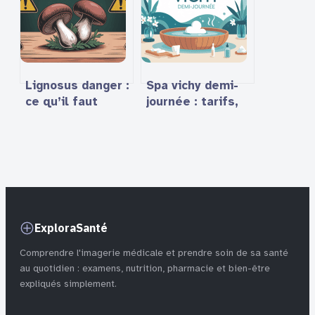
d’expérience
l’hygiène des
oreilles
Lignosus danger :
Spa vichy demi-
ce qu’il faut
journée : tarifs,
savoir avant
formules et
toute
conseils pour
consommation
bien choisir
ExploraSanté
Comprendre l'imagerie médicale et prendre soin de sa santé
au quotidien : examens, nutrition, pharmacie et bien-être
expliqués simplement.