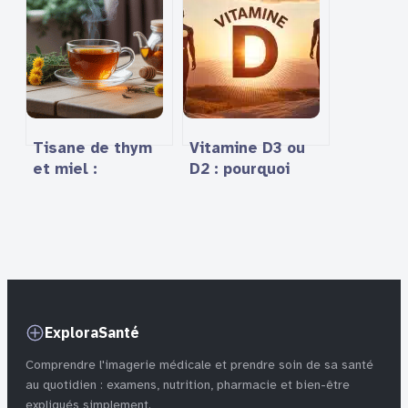
consommer
vraiment savoir
Tisane de thym
Vitamine D3 ou
et miel :
D2 : pourquoi
bienfaits,
votre
préparation et
complément
précautions
alimentaire est
peut-être
inefficace
ExploraSanté
Comprendre l'imagerie médicale et prendre soin de sa santé
au quotidien : examens, nutrition, pharmacie et bien-être
expliqués simplement.