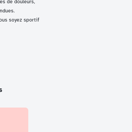
les de douleurs,
endues.
ous soyez sportif
s