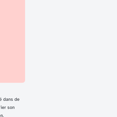
té dans de
ier son
n.