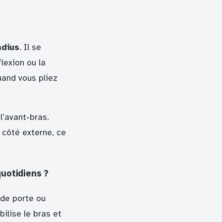
adius
. Il se
lexion ou la
uand vous pliez
l’avant-bras.
e côté externe, ce
quotidiens ?
 de porte ou
bilise le bras et