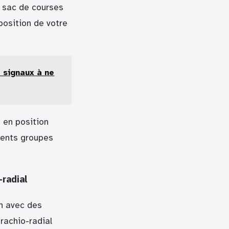
n sac de courses
position de votre
t signaux à ne
 en position
érents groupes
-radial
on avec des
rachio-radial