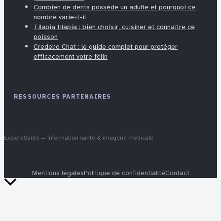
Combien de dents possède un adulte et pourquoi ce
nombre varie-t-il
Tilapia tilapia : bien choisir, cuisiner et connaître ce
poisson
Credelio Chat : le guide complet pour protéger
efficacement votre félin
RESSOURCES PARTENAIRES
ExploraSanté
— information santé & imagerie médicale
Mentions légales
Politique de confidentialité
Contact
Retour
en
haut