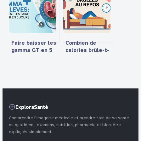
sans se tromper
consommer sans
risque ?
Faire baisser les
Combien de
gamma GT en 5
calories brûle-t-
jours : méthodes,
on par jour sans
conseils et
rien faire
limites
vraiment
ExploraSanté
Comprendre l'imagerie médicale et prendre soin de sa santé
au quotidien : examens, nutrition, pharmacie et bien-être
expliqués simplement.