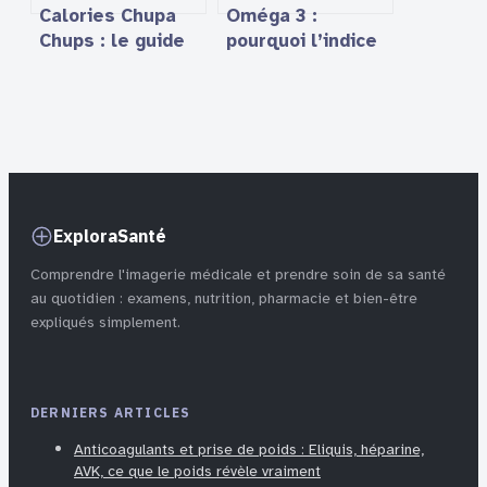
Calories Chupa
Oméga 3 :
Chups : le guide
pourquoi l’indice
pratique pour
TOTOX inférieur
surveiller votre
à 5 est votre
consommation
seule garantie de
pureté
ExploraSanté
Comprendre l'imagerie médicale et prendre soin de sa santé
au quotidien : examens, nutrition, pharmacie et bien-être
expliqués simplement.
DERNIERS ARTICLES
Anticoagulants et prise de poids : Eliquis, héparine,
AVK, ce que le poids révèle vraiment