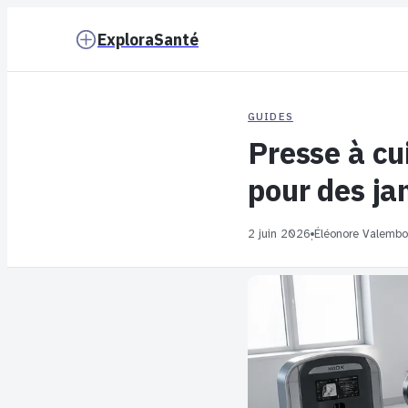
ExploraSanté
GUIDES
Presse à cu
pour des ja
2 juin 2026
Éléonore Valembo
·