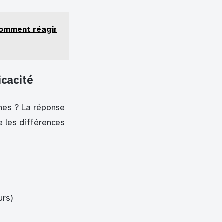
 comment réagir
icacité
ines ? La réponse
e les différences
urs)