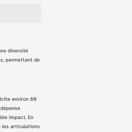
ne diversité
es, permettant de
licite environ 80
e dépense
ible impact. En
les articulations