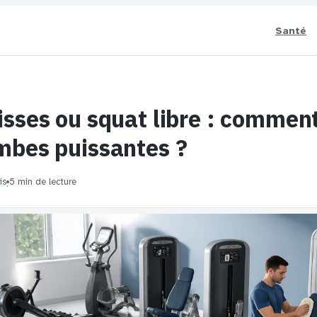
Santé
isses ou squat libre : comment
mbes puissantes ?
is
5 min de lecture
·