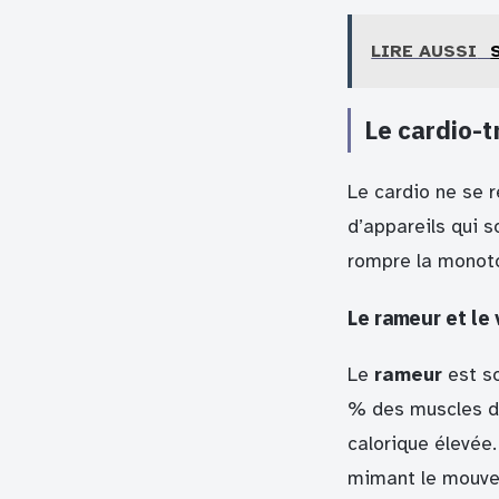
LIRE AUSSI
Le cardio-t
Le cardio ne se r
d’appareils qui s
rompre la monoto
Le rameur et le 
Le
rameur
est so
% des muscles du
calorique élevée. 
mimant le mouveme