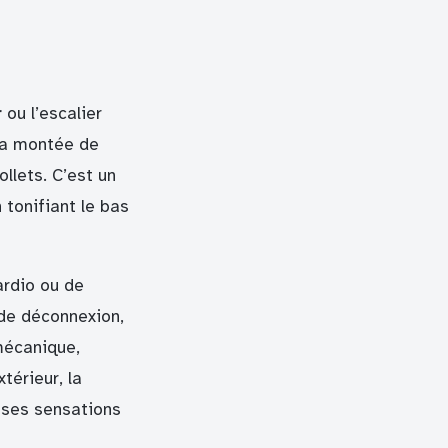
r
ou l’escalier
 la montée de
llets. C’est un
 tonifiant le bas
ardio ou de
de déconnexion,
 mécanique,
térieur, la
r ses sensations