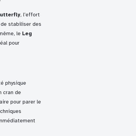
utterfly
, l’effort
de stabiliser des
e même, le
Leg
déal pour
té physique
n cran de
ire pour parer le
echniques
e immédiatement