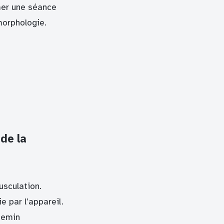
er une séance
morphologie.
 de la
usculation.
e par l’appareil.
hemin