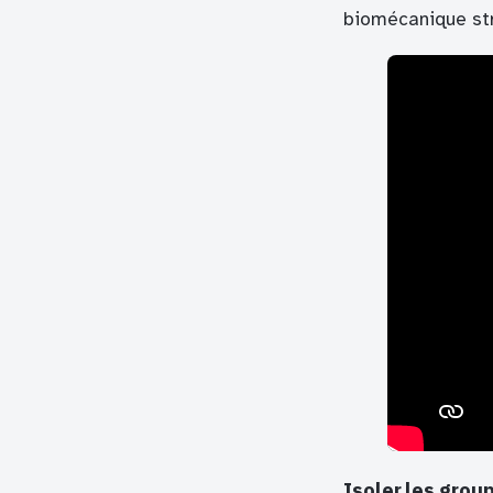
biomécanique stri
Isoler les grou