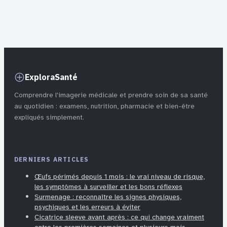
sur la digestion
pourquoi le seuil
et la qualité du
des 2000 Daltons
sommeil
garantit votre
assimilation
ExploraSanté
Comprendre l'imagerie médicale et prendre soin de sa santé
au quotidien : examens, nutrition, pharmacie et bien-être
expliqués simplement.
DERNIERS ARTICLES
Œufs périmés depuis 1 mois : le vrai niveau de risque,
les symptômes à surveiller et les bons réflexes
Surmenage : reconnaître les signes physiques,
psychiques et les erreurs à éviter
Cicatrice sleeve avant après : ce qui change vraiment