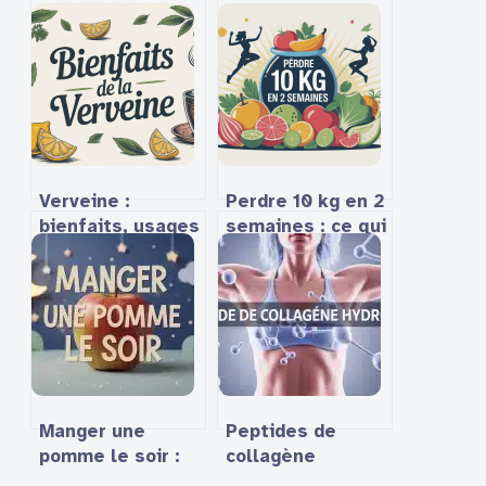
Verveine :
Perdre 10 kg en 2
bienfaits, usages
semaines : ce qui
et secrets du thé
est réellement
ou de la tisane
possible et sans
danger
Manger une
Peptides de
pomme le soir :
collagène
bienfaits réels
hydrolysé :