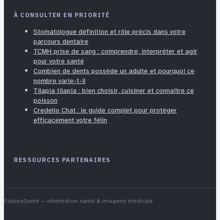
À CONSULTER EN PRIORITÉ
Stomatologue définition et rôle précis dans votre
parcours dentaire
TCMH prise de sang : comprendre, interpréter et agir
pour votre santé
Combien de dents possède un adulte et pourquoi ce
nombre varie-t-il
Tilapia tilapia : bien choisir, cuisiner et connaître ce
poisson
Credelio Chat : le guide complet pour protéger
efficacement votre félin
RESSOURCES PARTENAIRES
ExploraSanté
— information santé & imagerie médicale