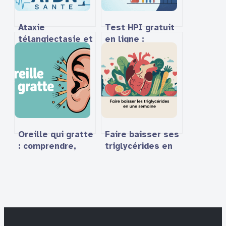
Ataxie
Test HPI gratuit
télangiectasie et
en ligne :
dystonie
comment choisir
néonatale (ATDN)
et interpréter
en santé :
les résultats
comprendre les
enjeux, le
diagnostic et
l’accompagnement
Oreille qui gratte
Faire baisser ses
: comprendre,
triglycérides en
soulager et
une semaine : ce
prévenir ce
qui est vraiment
symptôme
possible
courant