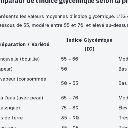
paratif de l’indice glycémique selon la p
 présente les valeurs moyennes d’indice glycémique. L’IG
sous de 55, modéré entre 55 et 70, et élevé au-dessus
Indice Glycémique
éparation / Variété
(IG)
ouvelle (bouillie)
55 – 60
Mod
apeur)
50
Bas
 vapeur (consommée
50 – 55
Bas
à l’eau (avec peau)
65 – 70
Mod
lassique)
75 – 80
Élev
s de terre
85 – 90
Très
au four
85 – 95
Très