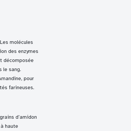
 Les molécules
tion des enzymes
ment décomposée
 le sang.
’Amandine, pour
tés farineuses.
s grains d’amidon
t à haute