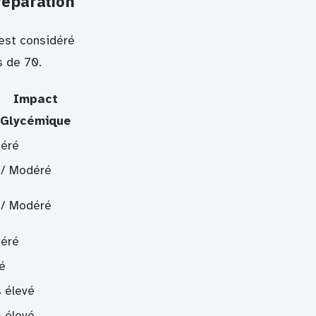
réparation
 est considéré
 de 70.
Impact
Glycémique
éré
 / Modéré
 / Modéré
éré
é
 élevé
 élevé