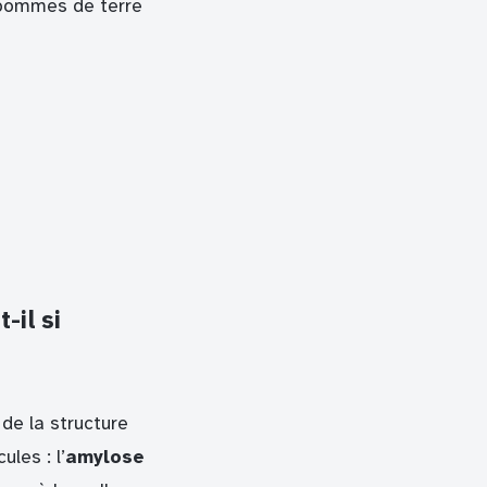
 pommes de terre
-il si
de la structure
les : l’
amylose