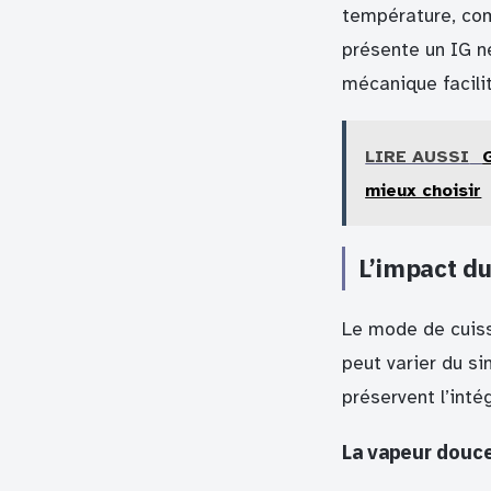
température, com
présente un IG n
mécanique facili
LIRE AUSSI
mieux choisir
L’impact d
Le mode de cuisso
peut varier du si
préservent l’inté
La vapeur douce 