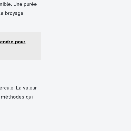
nible. Une purée
le broyage
rendre pour
rcule. La valeur
es méthodes qui