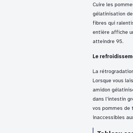
Cuire les pommes 
gélatinisation d
fibres qui ralent
entière affiche u
atteindre 95.
Le refroidissem
La rétrogradatio
Lorsque vous lai
amidon gélatini
dans l’intestin g
vos pommes de te
inaccessibles aux