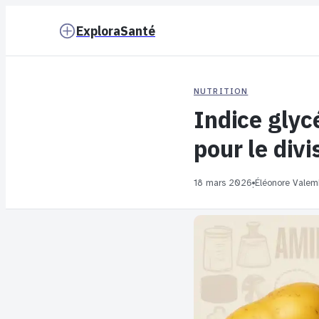
ExploraSanté
NUTRITION
Indice glyc
pour le div
18 mars 2026
Éléonore Valem
·