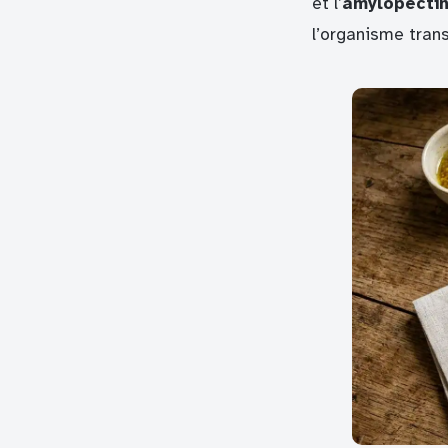
et l’
amylopecti
l’organisme tran