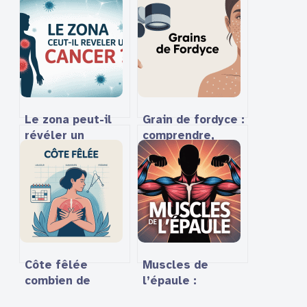
Le zona peut-il
Grain de fordyce :
révéler un
comprendre,
cancer ? Ce qu’il
identifier et
faut vraiment
gérer ces petits
savoir
points naturels
Côte fêlée
Muscles de
combien de
l’épaule :
temps dure la
anatomie,