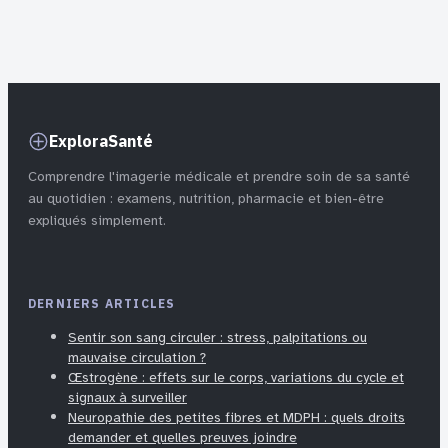
douleur : ce qu’il
fonctions et
faut vraiment
conseils pour
savoir
mieux les
protéger
ExploraSanté
Comprendre l'imagerie médicale et prendre soin de sa santé
au quotidien : examens, nutrition, pharmacie et bien-être
expliqués simplement.
DERNIERS ARTICLES
Sentir son sang circuler : stress, palpitations ou
mauvaise circulation ?
Œstrogène : effets sur le corps, variations du cycle et
signaux à surveiller
Neuropathie des petites fibres et MDPH : quels droits
demander et quelles preuves joindre