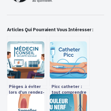
au quotidien.
Articles Qui Pourraient Vous Intéresser :
Pièges à éviter
Picc catheter :
lors d’un rendez-
tout comprendre
vous avec le
sur ce dispositif
médecin conseil
médical
de la sécurité
essentiel