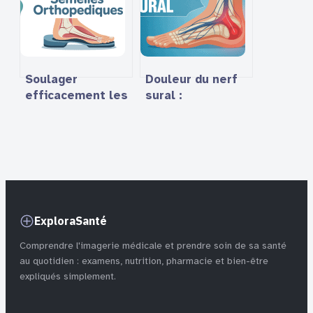
sociale
Soulager
Douleur du nerf
efficacement les
sural :
douleurs
comprendre, agir
musculaires
et soulager
grâce aux
efficacement
semelles
orthopédiques
ExploraSanté
Comprendre l'imagerie médicale et prendre soin de sa santé
au quotidien : examens, nutrition, pharmacie et bien-être
expliqués simplement.