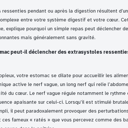
s ressenties pendant ou après la digestion résultent d’u
mplexe entre votre système digestif et votre cœur. Cet
, explique pourquoi un simple repas peut déclencher de
onnantes mais généralement sans gravité.
mac peut-il déclencher des extrasystoles ressenti
pieux, votre estomac se dilate pour accueillir les alime
que active le nerf vague, un long nerf qui relie l’abdom
ité du cœur. Le nerf vague régule notamment le rythme 
uence apaisante sur celui-ci. Lorsqu’il est stimulé bruta
pli, il peut paradoxalement provoquer des perturbation
nt ces fameux « ratés » que vous percevez comme des b