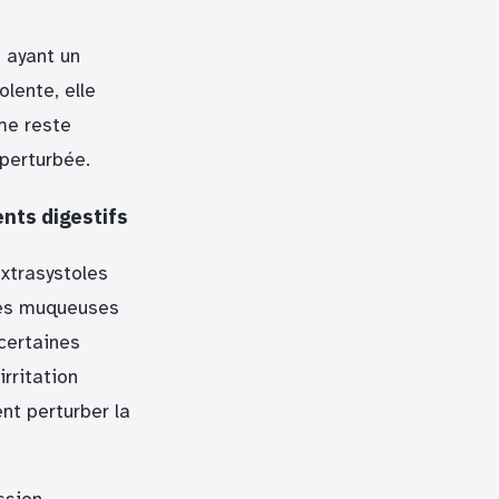
 ayant un
lente, elle
me reste
 perturbée.
nts digestifs
xtrasystoles
 les muqueuses
certaines
rritation
nt perturber la