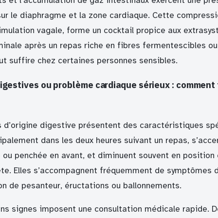
s et l’accumulation de gaz intestinaux exercent une pre
ur le diaphragme et la zone cardiaque. Cette compress
imulation vagale, forme un cocktail propice aux extrasys
inale après un repas riche en fibres fermentescibles ou
t suffire chez certaines personnes sensibles.
igestives ou problème cardiaque sérieux : comment f
 d’origine digestive présentent des caractéristiques spé
cipalement dans les deux heures suivant un repas, s’acce
e ou penchée en avant, et diminuent souvent en position
ète. Elles s’accompagnent fréquemment de symptômes di
ion de pesanteur, éructations ou ballonnements.
ains signes imposent une consultation médicale rapide. D