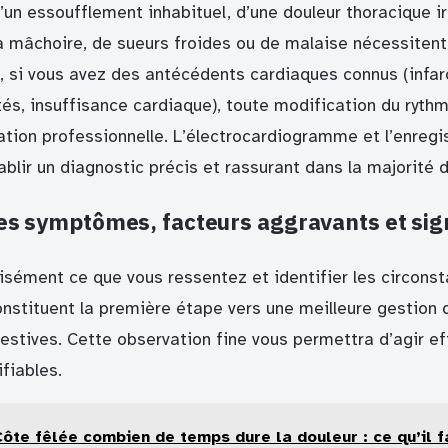
n essoufflement inhabituel, d’une douleur thoracique irr
a mâchoire, de sueurs froides ou de malaise nécessitent
 si vous avez des antécédents cardiaques connus (infarc
s, insuffisance cardiaque), toute modification du ryth
ation professionnelle. L’électrocardiogramme et l’enregi
blir un diagnostic précis et rassurant dans la majorité 
les symptômes, facteurs aggravants et sig
isément ce que vous ressentez et identifier les circons
nstituent la première étape vers une meilleure gestion 
gestives. Cette observation fine vous permettra d’agir e
fiables.
Côte fêlée combien de temps dure la douleur : ce qu’il f