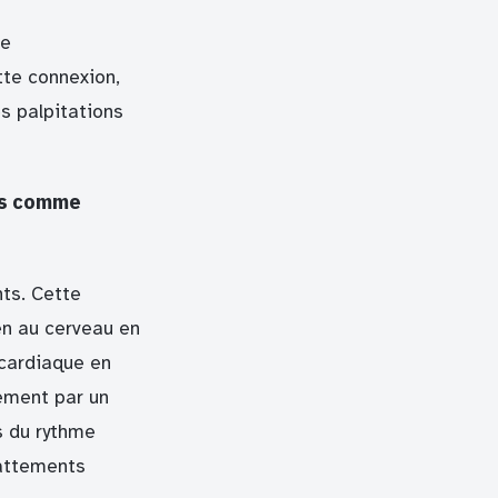
ne
te connexion,
s palpitations
es comme
nts. Cette
en au cerveau en
cardiaque en
lement par un
s du rythme
attements