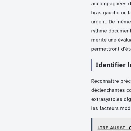
accompagnées d’u
bras gauche ou l
urgent. De même,
rythme documenté
mérite une évalu
permettront d’éta
Identifier 
Reconnaître préc
déclenchantes co
extrasystoles di
les facteurs modi
LIRE AUSSI