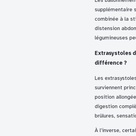
Les ballonnement
supplémentaire s
combinée à la st
distension abdom
légumineuses peu
Extrasystoles d
différence ?
Les extrasystoles
surviennent prin
position allongé
digestion compl
brûlures, sensat
À l’inverse, cert