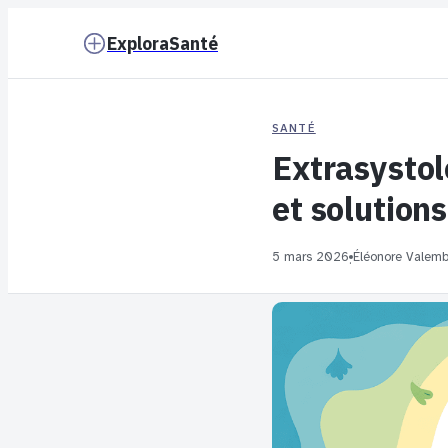
ExploraSanté
SANTÉ
Extrasystol
et solution
5 mars 2026
Éléonore Valemb
·