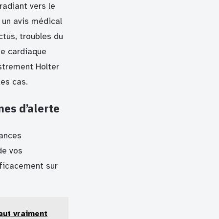
adiant vers le
 un avis médical
tus, troubles du
me cardiaque
strement Holter
des cas.
nes d’alerte
tances
de vos
fficacement sur
aut vraiment