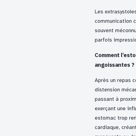
Les extrasystole
communication co
souvent méconnue
parfois impressi
Comment l’esto
angoissantes ?
Après un repas co
distension mécani
passant à proxim
exerçant une infl
estomac trop rem
cardiaque, créa