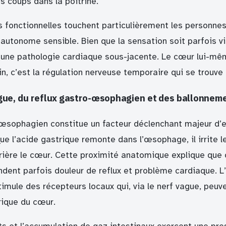
 coups dans la poitrine.
s fonctionnelles touchent particulièrement les personnes
utonome sensible. Bien que la sensation soit parfois vio
 une pathologie cardiaque sous-jacente. Le cœur lui-mê
n, c’est la régulation nerveuse temporaire qui se trouve
gue, du reflux gastro-œsophagien et des ballonneme
-œsophagien constitue un facteur déclenchant majeur d’e
que l’acide gastrique remonte dans l’œsophage, il irrite
rrière le cœur. Cette proximité anatomique explique que 
ent parfois douleur de reflux et problème cardiaque. L’i
mule des récepteurs locaux qui, via le nerf vague, peuve
rique du cœur.