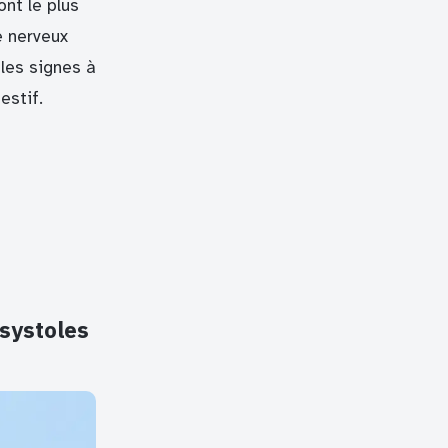
ont le plus
e nerveux
les signes à
estif.
asystoles