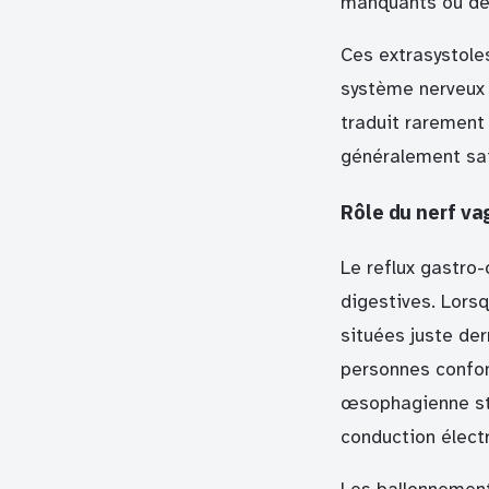
manquants ou des
Ces extrasystole
système nerveux a
traduit rarement
généralement sai
Rôle du nerf va
Le reflux gastro
digestives. Lors
situées juste de
personnes confond
œsophagienne sti
conduction élect