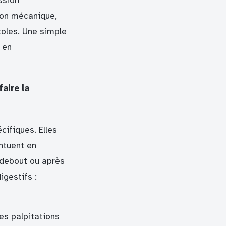
ssion
ion mécanique,
toles. Une simple
 en
aire la
cifiques. Elles
ntuent en
 debout ou après
gestifs :
es palpitations