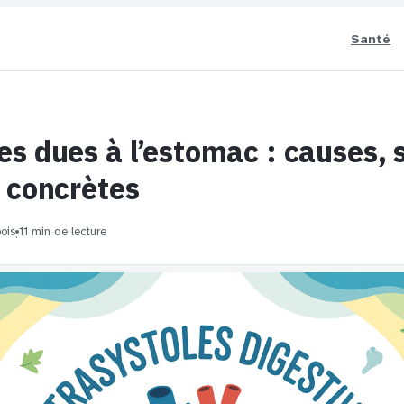
Santé
es dues à l’estomac : causes
s concrètes
ois
11 min de lecture
·