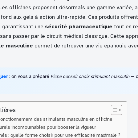
. Les officines proposent désormais une gamme variée, a
ond aux gels à action ultra-rapide. Ces produits offrent
, garantissant une
sécurité pharmaceutique
tout en re
 sans passer par le circuit médical classique. Cette app
le masculine
permet de retrouver une vie épanouie avec
quer
: on vous a préparé
Fiche conseil choix stimulant masculin
— c’
tières
onctionnement des stimulants masculins en officine
turels incontournables pour booster la vigueur
és : quelle forme choisir pour une efficacité maximale ?