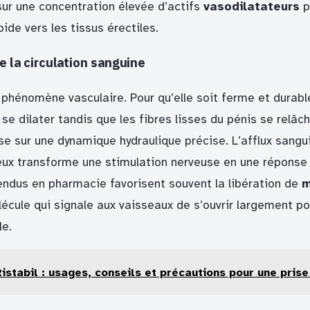
sur une concentration élevée d’actifs
vasodilatateurs
p
pide vers les tissus érectiles.
de la circulation sanguine
 phénomène vasculaire. Pour qu’elle soit ferme et durabl
se dilater tandis que les fibres lisses du pénis se relâch
 sur une dynamique hydraulique précise. L’afflux sangu
eux transforme une stimulation nerveuse en une réponse
endus en pharmacie favorisent souvent la libération de
m
lécule qui signale aux vaisseaux de s’ouvrir largement p
le.
Ristabil : usages, conseils et précautions pour une prise