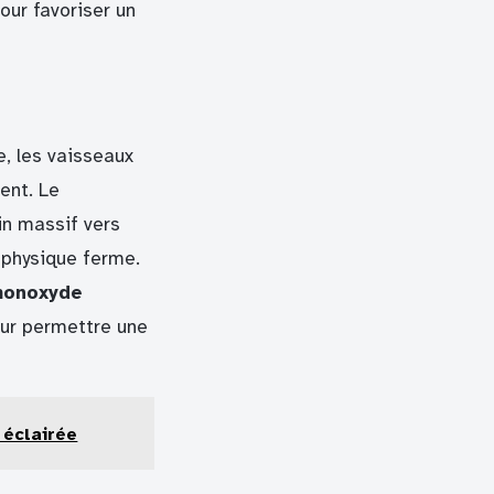
our favoriser un
e, les vaisseaux
ent. Le
in massif vers
 physique ferme.
onoxyde
our permettre une
 éclairée