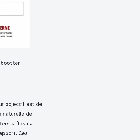
 booster
r objectif est de
n naturelle de
ters « flash »
rapport. Ces