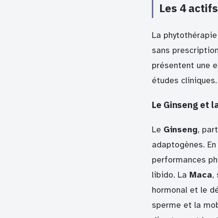
Les 4 actif
La phytothérapie 
sans prescriptio
présentent une e
études cliniques.
Le Ginseng et la
Le
Ginseng
, par
adaptogènes. En 
performances phys
libido. La
Maca
,
hormonal et le d
sperme et la mob