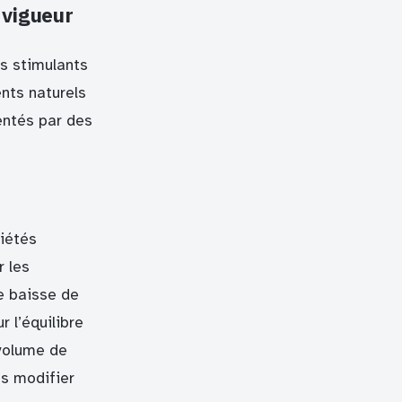
 vigueur
es stimulants
nts naturels
entés par des
riétés
r les
e baisse de
 l’équilibre
volume de
ns modifier